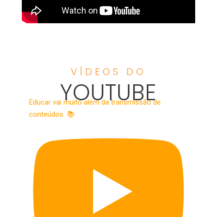
VÍDEOS DO
YOUTUBE
Educar vai muito além da transmissão de
conteúdos. 📚​​