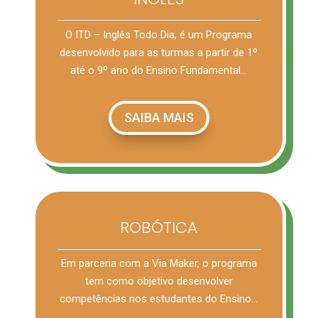
O ITD – Inglês Todo Dia, é um Programa
desenvolvido para as turmas a partir de 1º
até o 9º ano do Ensino Fundamental…
SAIBA MAIS
ROBÓTICA
Em parceria com a Via Maker, o programa
tem como objetivo desenvolver
competências nos estudantes do Ensino…