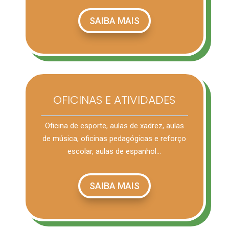
SAIBA MAIS
OFICINAS E ATIVIDADES
Oficina de esporte, aulas de xadrez, aulas
de música, oficinas pedagógicas e reforço
escolar, aulas de espanhol…
SAIBA MAIS