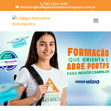
(16) 3324-1845
natureza@colegionaturezaararaquara.com.br