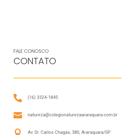
FALE CONOSCO
CONTATO

(16) 3324-1845

natureza@colegionaturezaararaquara.com.br

Av. Dr. Carlos Chagas, 380, Araraquara/SP