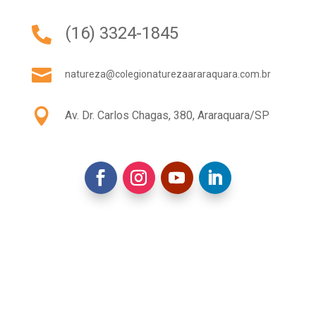
(16) 3324-1845


natureza@colegionaturezaararaquara.com.br

Av. Dr. Carlos Chagas, 380, Araraquara/SP