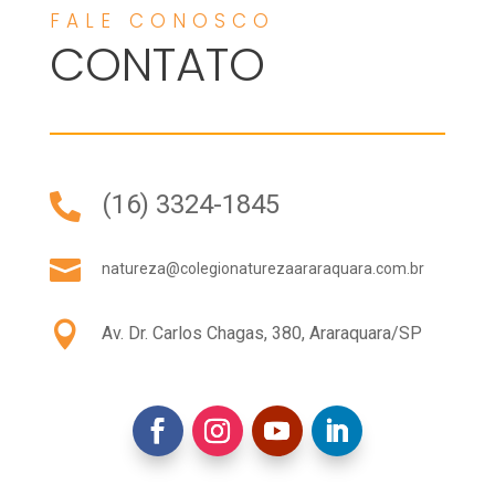
FALE CONOSCO
CONTATO
(16) 3324-1845


natureza@colegionaturezaararaquara.com.br

Av. Dr. Carlos Chagas, 380, Araraquara/SP